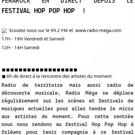
FERAROCK EN DIRECT DEPUIS LE
FESTIVAL HOP POP HOP
!
Ecoutez nous sur le 99.2 FM et
www.radio-mega.com
17H - 19H Vendredi et Samedi
12H - 14H Samedi
◼︎
◼︎
◼︎
◼︎
◼︎
◼︎
◼︎
◼︎
◼︎
◼︎
◼︎
◼︎
◼︎
◼︎
◼︎
◼︎
◼︎
◼︎
◼︎ 6h de direct à la rencontre des artistes du moment
Radio de territoire mais aussi radio de
découverte musicale, Radio Méga se déplace
régulièrement sur les scènes et festivals de
musiques actuelles pour aller tendre le micro
aux artistes du moment. Pour cette rentrée
nous nous rendons au festival Hop Pop Hop à
Orléans pour tenir compagnie à ce festival