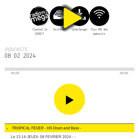
Ecouter le
Archives
télécharger
Flux RSS des
DIRECT
podcasts
PODCASTS
08 02 2024
00:00
00:00
play
TROPICAL FEVER - HS Drum and Bass -
Le 13 14-JEUDI- 08 FEVRIER 2024 - -