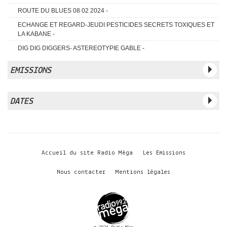
ROUTE DU BLUES 08 02 2024 -
ECHANGE ET REGARD-JEUDI PESTICIDES SECRETS TOXIQUES ET
LA KABANE -
DIG DIG DIGGERS- ASTEREOTYPIE GABLE -
EMISSIONS
A L OMBRE DE LA PATIENCE DES ANCIENS
ADN SESSION
ADOSFEEDBACK
ANTHROPOROCK
APPRENTIS JOURNALISTES
ATOMIC FUNK
ATOMIC MAC
DATES
BEGUINTELLO
BORDERLINES
CARTE BLANCHE
CHEZ TONTON
CHUUUT
27 02 2016
30 05 2020
06 06 2020
13 06 2020
20 06 2020
DANCE HALL STYLE
DEAD MOON NIGHT
DIG DIG DIGGERS
DISONS LE
27 06 2020
03 07 2020
07 07 2020
11 07 2020
18 07 2020
DU POIL SOUS LES BRAS
ECHANGE ET REGARD
ECOUTE ACTIVE
25 07 2020
01 08 2020
05 08 2020
09 09 2020
19 09 2020
ECOUTEZ LE MONDE
ELECTRON LIBRE
FELICITALIA
FELICITALIA 35
Accueil du site Radio Méga
Les Emissions
20 09 2020
03 10 2020
02 01 2021
06 07 2021
09 07 2021
FELICITALIA 36
FELICITALIA 37
FELICITALIA 60
FOUTRACK
10 01 2022
14 01 2022
15 01 2022
17 01 2022
21 01 2022
GLAIRE WITCH
GROOVE TIME FUNK
HIND
HINT
Nous contacter
Mentions légales
24 01 2022
04 02 2022
14 02 2022
06 03 2022
07 05 2022
IL A PAS DIT BONJOUR
JAVOMEGA
JAZZIMUTS HIER
21 05 2022
20 06 2022
13 09 2022
18 09 2022
20 09 2022
JAZZIMUTS TENDANCES
JETLAG
L ECHO DU PARQUET
24 09 2022
25 09 2022
27 09 2022
30 09 2022
02 10 2022
L EUROPE DU COTE DE CHEZ NOUS
LA HORA LATINA
04 10 2022
05 10 2022
07 10 2022
08 10 2022
09 10 2022
LA PETITE LIBRAIRIE
LA PIERRE DU BONHEUR
10 10 2022
14 10 2022
16 10 2022
21 10 2022
22 10 2022